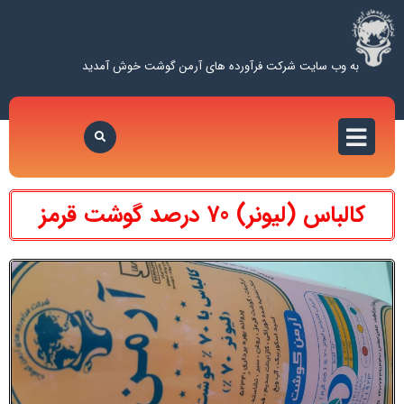
به وب سایت شرکت فرآورده های آرمن گوشت خوش آمدید
کالباس (لیونر) 70 درصد گوشت قرمز